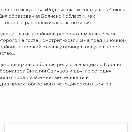
адного искусства «Родные окна» состоялась 4 июля
ня образования Брянской области. Как
К. Толстого расположилась экспозиция.
муниципальных районов региона символическая
которого на гостей смотрит «хозяйка» в традиционном
айона. Широкий отклик у брянцев получил проект
ство».
ице-спикер заксобрания региона Владимир Пронин,
бернатора Виталий Свинцов и другие сегодня
ьного проекта «Семейные ценности и
одил проект областного методического центра