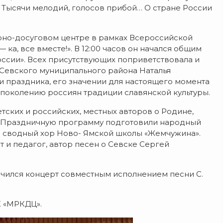
й! Тысячи мелодий, голосов прибой… О стране России
урно-досуговом центре в рамках Всероссийской
 ка, все вместе!».
В 12:00 часов он начался общим
ссии». Всех присутствующих поприветствовала и
Севского муниципального района Наталья
и праздника, его значении для настоящего момента
 поколению россиян традиции славянской культуры.
тских и российских, местных авторов о Родине,
е. Праздничную программу подготовили народный
и сводный хор Ново- Ямской школы «Жемчужина».
 и педагог, автор песен о Севске Сергей
чился концерт совместным исполнением песни С.
К «МРКДЦ».