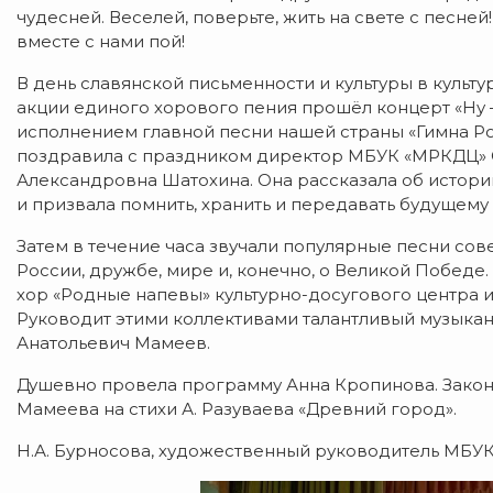
чудесней. Веселей, поверьте, жить на свете с песне
вместе с нами пой!
В день славянской письменности и культуры в культ
акции единого хорового пения прошёл концерт «Ну —
исполнением главной песни нашей страны «Гимна Ро
поздравила с праздником директор МБУК «МРКДЦ» 
Александровна Шатохина. Она рассказала об истори
и призвала помнить, хранить и передавать будущему
Затем в течение часа звучали популярные песни сове
России, дружбе, мире и, конечно, о Великой Побед
хор «Родные напевы» культурно-досугового центра 
Руководит этими коллективами талантливый музыкант
Анатольевич Мамеев.
Душевно провела программу Анна Кропинова. Закон
Мамеева на стихи А. Разуваева «Древний город».
Н.А. Бурносова, художественный руководитель МБУ