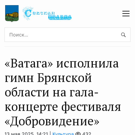
«Ватага» исполнила
гимн Брянской
области на гала-
концерте фестиваля
«Добровидение»
13 мая 2025, 14:21 |
Культура
432