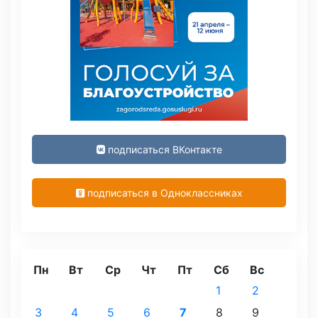
подписаться ВКонтакте
подписаться в Одноклассниках
Пн
Вт
Ср
Чт
Пт
Сб
Вс
1
2
3
4
5
6
7
8
9