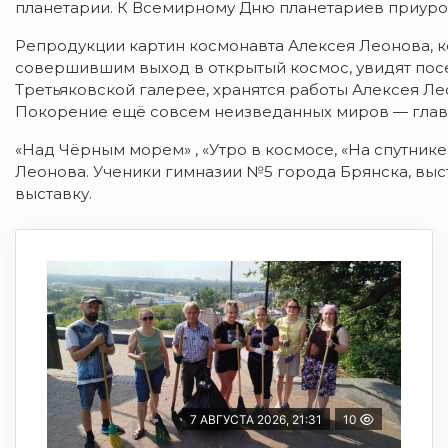
планетарии. К Всемирному Дню планетариев приуро
Репродукции картин космонавта Алексея Леонова, ко
совершившим выход в открытый космос, увидят посети
Третьяковской галерее, хранятся работы Алексея Ле
Покорение ещё совсем неизведанных миров — главн
«Над Чёрным морем» , «Утро в космосе, «На спутни
Леонова. Ученики гимназии №5 города Брянска, вы
выставку.
7 АВГУСТА 2026, 21:31
10