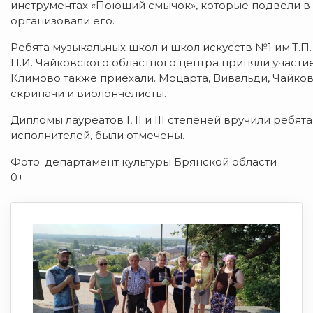
инструментах «Поющий смычок», которые подвели в
организовали его.
Ребята музыкальных школ и школ искусств №1 им.Т.П
П.И. Чайковского областного центра приняли участие
Климово также приехали. Моцарта, Вивальди, Чайко
скрипачи и виолончелисты.
Дипломы лауреатов I, II и III степеней вручили реб
исполнителей, были отмечены.
Фото: департамент культуры Брянской области
0+