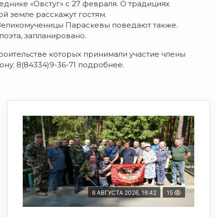
днике «Овстуг» с 27 февраля. О традициях
й земле расскажут гостям.
 Великомученицы Параскевы поведают также.
оэта, запланировано.
троительстве которых принимали участие члены
фону: 8(84334)9-36-71 подробнее.
6 АВГУСТА 2026, 16:42
15