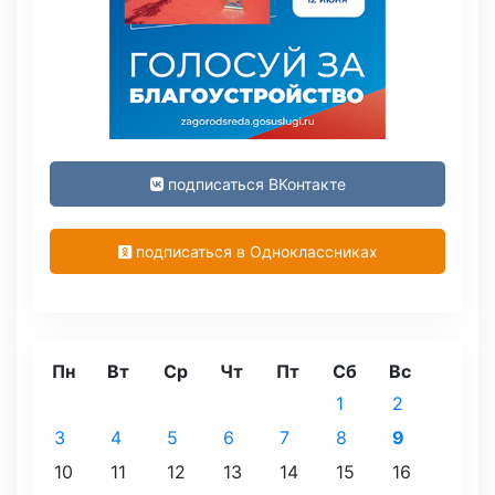
подписаться ВКонтакте
подписаться в Одноклассниках
Пн
Вт
Ср
Чт
Пт
Сб
Вс
1
2
3
4
5
6
7
8
9
10
11
12
13
14
15
16