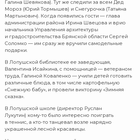
Галина Шевякова). Тут же следили за всем Дед
Мороз (Юрий Тормышев) и Снегурочка (Татьяна
Мартынович). Когда появились гости — глава
администрации района Ирина Швецова и врио
начальника Управления архитектуры
и градостроительства Брянской области Сергей
Соломко — им сразу же вручили самодельные
подарки.
В Лопушской библиотеке ее заведующая,
Валентина Исайкина, с помощницей — ветераном
труда, Галиной Коваленко — учили детей готовить
различные блюда, в том числе картофельную
«Снежную бабу», и провели викторину «Зимняя
сказка».
В Лопушской школе (директор Руслан
Лукутин)
кому-то
было интересно поиграть
в теннис, а
кто-то
танцевал возле нарядно
украшенной лесной красавицы.