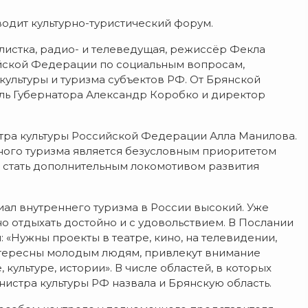
водит культурно-туристический форум.
листка, радио- и телеведущая, режиссёр Фекла
ийской Федерации по социальным вопросам,
культуры и туризма субъектов РФ. От Брянской
ель Губернатора Александр Коробко и директор
тра культуры Российской Федерации Алла Манилова.
дного туризма является безусловным приоритетом
 стать дополнительным локомотивом развития
ал внутреннего туризма в России высокий. Уже
но отдыхать достойно и с удовольствием. В Послании
«Нужны проекты в театре, кино, на телевидении,
интересны молодым людям, привлекут внимание
культуре, истории». В числе областей, в которых
нистра культуры РФ назвала и Брянскую область.