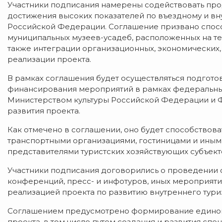
Участники подписания намерены содействовать про
достижения высоких показателей по въездному и вн
Российской Федерации. Соглашение призвано спосо
муниципальных музеев-усадеб, расположенных на т
также интеграции организационных, экономических,
реализации проекта.
В рамках соглашения будет осуществляться подгото
финансирования мероприятий в рамках федеральны
Министерством культуры Российской Федерации и Ф
развития проекта.
Как отмечено в соглашении, оно будет способствов
транспортными организациями, гостиницами и ины
представителями туристских хозяйствующих субъект
Участники подписания договорились о проведении 
конференций, пресс- и инфотуров, иных мероприяти
реализацией проекта по развитию внутреннего тури
Соглашением предусмотрено формирование единог
проекта, в том числе путем создания и развития с