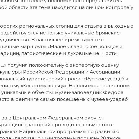
 особом контроле у полномочного представителя
й области эта тема находится на личном контроле у
дорогих региональных столиц для отдыха в выходные
 задействуются не только уникальные брянские
удничество. В настоящее время вместе с
ничные маршруты «Малое Славянское кольцо» и
адиции, патриотические и духовные ценности.
….» получил положительную экспертную оценку
культуры Российской Федерации и Ассоциации
ональный туристический проект «Русские усадьбы.
менитому «Золотому кольцу». На новом качественном
я уникальные объекты: музей-заповедник Федора
есто в рейтинге самых посещаемых музеев-усадеб
ва в Центральном Федеральном округе.
рянщины», который проводится совместно с
в рамках Национальной программы по развитию
и года «партизанскими тропами прошли» 20 тысяч