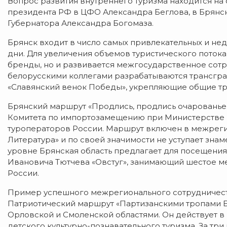
Вопрос развития внутреннего туризма находится на
президента РФ в ЦФО Александра Беглова, в Брянско
Губернатора Александра Богомаза.
Брянск входит в число самых привлекательных и не
дни. Для увеличения объемов туристического потока
бренды, но и развивается межгосударственное сотр
белорусскими коллегами разрабатываются трансгра
«Славянский венок Победы», укрепляющие общие тр
Брянский маршрут «Продлись, продлись очарованье
Комитета по импортозамещению при Министерстве 
туроператоров России. Маршрут включен в межреги
Литература» и по своей значимости не уступает зна
уровне Брянская область предлагает для посещени
Ивановича Тютчева «Овстуг», занимающий шестое м
России.
Пример успешного межрегионального сотрудничест
Патриотический маршрут «Партизанскими тропами Б
Орловской и Смоленской областями. Он действует 
детского культурно-познавательного туризма. За тр