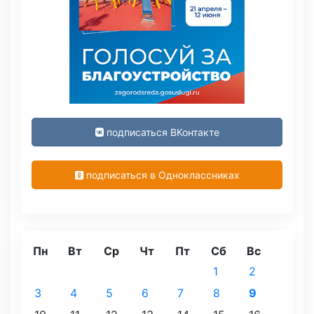
подписаться ВКонтакте
подписаться в Одноклассниках
Пн
Вт
Ср
Чт
Пт
Сб
Вс
1
2
3
4
5
6
7
8
9