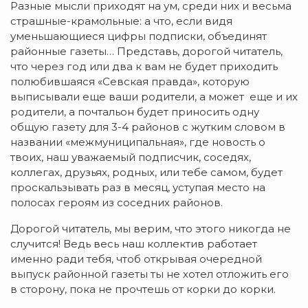
Разные мысли приходят на ум, среди них и весьма
страшные-крамольные: а что, если видя
уменьшающиеся цифры подписки, объединят
районные газеты… Представь, дорогой читатель,
что через год или два к вам не будет приходить
полюбившаяся «Севская правда», которую
выписывали еще ваши родители, а может еще и их
родители, а почтальон будет приносить одну
общую газету для 3-4 районов с жутким словом в
названии «межмуниципальная», где новость о
твоих, наш уважаемый подписчик, соседях,
коллегах, друзьях, родных, или тебе самом, будет
проскальзывать раз в месяц, уступая место на
полосах героям из соседних районов.
Дорогой читатель, мы верим, что этого никогда не
случится! Ведь весь наш коллектив работает
именно ради тебя, чтоб открывая очередной
выпуск районной газеты ты не хотел отложить его
в сторону, пока не прочтешь от корки до корки.