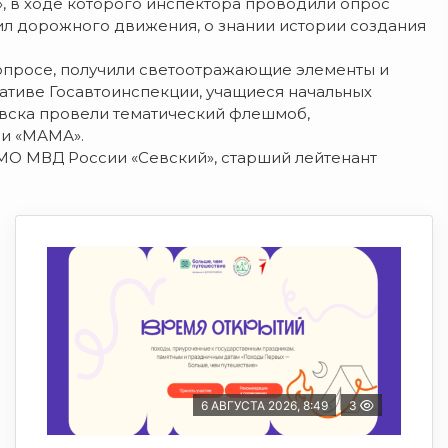
, в ходе которого инспектора проводили опрос
л дорожного движения, о знании истории создания
 опросе, получили светоотражающие элементы и
иативе Госавтоинспекции, учащиеся начальных
евска провели тематический флешмоб,
си «МАМА».
МО МВД России «Севский», старший лейтенант
6 АВГУСТА 2026, 8:49
3