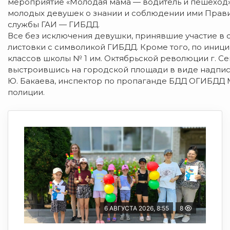
мероприятие «Молодая мама — водитель и пешеход»
молодых девушек о знании и соблюдении ими Прави
службы ГАИ — ГИБДД.
Все без исключения девушки, принявшие участие в
листовки с символикой ГИБДД. Кроме того, по иниц
классов школы № 1 им. Октябрьской революции г. С
выстроившись на городской площади в виде надпи
Ю. Бакаева, инспектор по пропаганде БДД ОГИБДД 
полиции.
6 АВГУСТА 2026, 8:55
8