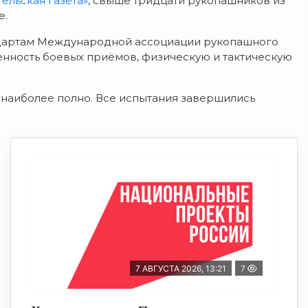
тельская газета»
, свыше тридцати рукопашников из
е.
ндартам Международной ассоциации рукопашного
ченность боевых приёмов, физическую и тактическую
 наиболее полно. Все испытания завершились
7 АВГУСТА 2026, 13:21
7