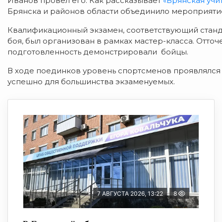
Иванов провёл его. Как рассказывает
«Брянская учи
Брянска и районов области объединило мероприяти
Квалификационный экзамен, соответствующий ста
боя, был организован в рамках мастер-класса. Отто
подготовленность демонстрировали бойцы.
В ходе поединков уровень спортсменов проявлялся
успешно для большинства экзаменуемых.
7 АВГУСТА 2026, 13:22
8