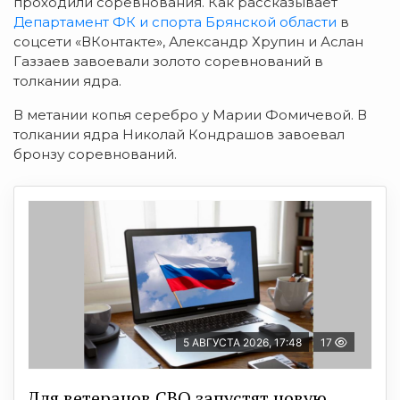
проходили
соревнования. Как рассказывает
Департамент ФК и спорта Брянской области
в
соцсети «ВКонтакте»,
Александр Хрупин и Аслан
Газзаев завоевали з
олото соревнований в
толкании ядра.
В метании копья с
еребро у Марии Фомичевой. В
толкании ядра Николай Кондрашов завоевал
бронзу
соревнований.
5 АВГУСТА 2026, 17:48
17
Для ветеранов СВО запустят новую