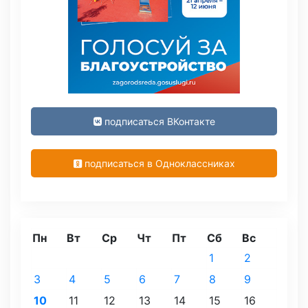
подписаться ВКонтакте
подписаться в Одноклассниках
Пн
Вт
Ср
Чт
Пт
Сб
Вс
1
2
3
4
5
6
7
8
9
10
11
12
13
14
15
16