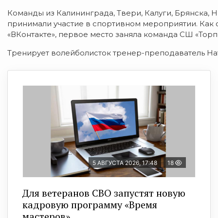
Команды из Калининграда, Твери, Калуги, Брянска, Н
принимали участие в спортивном мероприятии. Как
«ВКонтакте», первое место заняла
к
оманда СШ «Торп
Тренирует волейболисток
тренер-преподаватель На
5 АВГУСТА 2026, 17:48
18
Для ветеранов СВО запустят новую
кадровую программу «Время
мастеров»