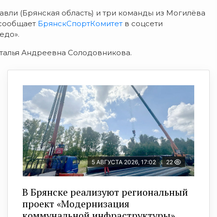
авли (Брянская область) и три команды из Могилёва
 сообщает
БрянскСпортКомитет
в соцсети
едо».
талья Андреевна
Солодовникова.
5 АВГУСТА 2026, 17:02
22
В Брянске реализуют региональный
проект «Модернизация
коммунальной инфраструктуры»