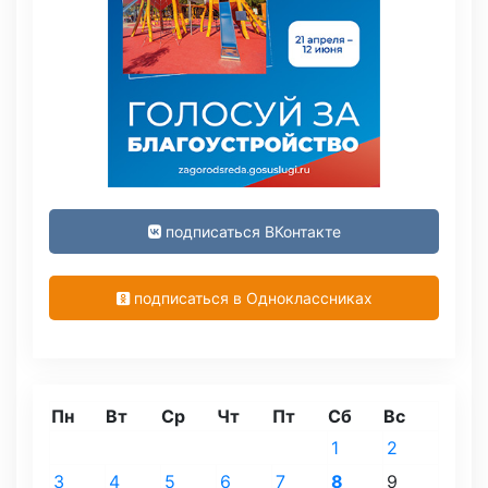
подписаться ВКонтакте
подписаться в Одноклассниках
Пн
Вт
Ср
Чт
Пт
Сб
Вс
1
2
3
4
5
6
7
8
9