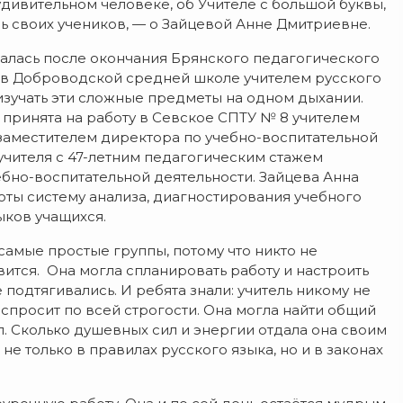
 удивительном человеке, об Учителе с большой буквы,
ь своих учеников, — о Зайцевой Анне Дмитриевне.
алась после окончания Брянского педагогического
у в Доброводской средней школе учителем русского
изучать эти сложные предметы на одном дыхании.
 принята на работу в Севское СПТУ № 8 учителем
а заместителем директора по учебно-воспитательной
чителя с 47-летним педагогическим стажем
ебно-воспитательной деятельности. Зайцева Анна
оты систему анализа, диагностирования учебного
ыков учащихся.
амые простые группы, потому что никто не
ится. Она могла спланировать работу и настроить
е подтягивались. И ребята знали: учитель никому не
 и спросит по всей строгости. Она могла найти общий
. Сколько душевных сил и энергии отдала она своим
не только в правилах русского языка, но и в законах