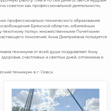
урочную работу. Она и по сей день остаётся мудрым
очь советом как профессиональной деятельности,
чник профессионально-технического образования
 освобождения Брянской области», юбилейным
у пехотному полку», множественными Почетными
растающего поколения. Анна Дмитриевна пользуется
иала техникума от всей души поздравляет Анну
 здоровья, счастливых и светлых дней, оптимизма и
кий техникум» в г. Севск.