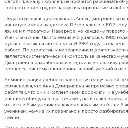
Сегодня, в канун юбилея, нам хочется рассказать об
которая своим трудом заслужила признание и любов
Педагогическая деятельность Анны Дмитриевны нач
института имени академика Петровского в 1977 год
языка и литературы. Наверное, не каждому повезло 
Ученикам Анны Дмитриевны это удалось. С 1980 года
русского языка и литературы. В 1984 году назначен
работе. Приоритетным направлением деятельности у
является систематический контроль за качеством уч
Дмитриевна разработала и внедрила в практику раб
процесса, систему оценивания знаний, умений и нав
Администрация учебного заведения поручала ей не с
сомневался, что Анна Дмитриевна непременно справ
ребят так, что они и коллективом дорожили, и в учеб
даст их в обиду, всегда поможет, но, в то же время,
язык с любым учеником, каким сложным он бы ни был
ученикам, научив их правильно и просто разбираться 
жизни.