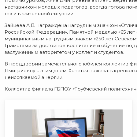
Помимо уроков, Анна Дмитриевна активно ведет вне
наставником молодых педагогов, всегда готова пом
так и в жизненной ситуации.
Зайцева А.Д. награждена нагрудным значком «Отли
Российской Федерации», Памятной медалью «65 лет
муниципальным нагрудным знаком «250 лет Севском
Грамотами за достойное воспитание и обучение под
заслуженным авторитетом у коллег и студентов.
В преддверии замечательного юбилея коллектив фил
Дмитриевну с этим днем. Хочется пожелать крепкого
неиссякаемой энергии.
Коллектив филиала ГБПОУ «Трубчевский политехничес