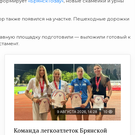
информирует
«БрянскToday»
, новые скамейки и урны
р также появился на участке. Пешеходные дорожки
лавную площадку подготовили — выложили готовый к
стамент.
9 АВГУСТА 2026, 14:28
10
Команда легкоатлеток Брянской