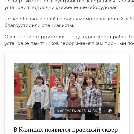
Четвёртый этап благоустройства завершился. Как 
установил подрядчик, освещение оборудовал.
Чётко обозначивший границы мемориала новый забо
благоустроили специалисты.
Озеленение территории — ещё один фронт работ. Г
установке памятников героям-землякам прочный по
9 АВГУСТА 2026, 14:36
11
В Клинцах появился красивый сквер