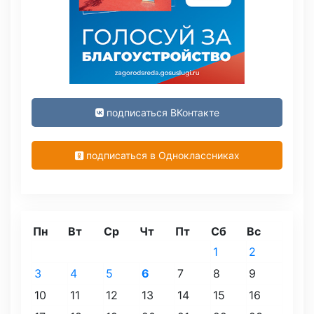
подписаться ВКонтакте
подписаться в Одноклассниках
Пн
Вт
Ср
Чт
Пт
Сб
Вс
1
2
3
4
5
6
7
8
9
10
11
12
13
14
15
16