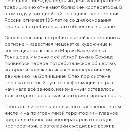
праздник – Международный день кооперативов –
традиционно отмечают брянские кооператоры. В
этом году у них двойной праздник – кооперация
России отмечает 195-летие со дня основания
первого потребительского общества в стране.
Основательница потребительской кооперации в
регионе – известная меценатка, художница и
коллекционер княгиня Мария Клавдиевна
Тенишева. Именно с её лёгкой руки в Бежице
появилось первое потребительское общество,
которое и положило начало кооперативному
движению на Бряннщине. С тех пор система
прошла сложный путь трансформации, не раз
начинала всё заново, неизменным оставалось
только одно – её социальная ориентированность.
Работать в интересах сельского населения, в том
числе и на приграничной территории – главное
кредо для брянских кооператоров и сегодня.
Кооперативные автолавки ежедневно возят в