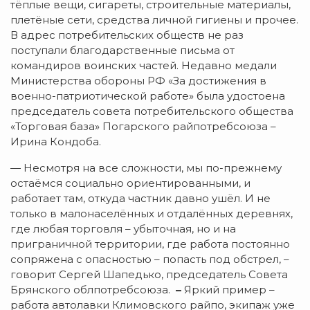
тёплые вещи, сигареты, строительные материалы,
плетёные сети, средства личной гигиены и прочее.
В адрес потребительских обществ не раз
поступали благодарственные письма от
командиров воинских частей. Недавно медали
Министерства обороны РФ «За достижения в
военно-патриотической работе» была удостоена
председатель совета потребительского общества
«Торговая база» Погарского райпотребсоюза –
Ирина Кондоба.
— Несмотря на все сложности, мы по-прежнему
остаёмся социально ориентированными, и
работает там, откуда частник давно ушёл. И не
только в малонаселённых и отдалённых деревнях,
где любая торговля – убыточная, но и на
приграничной территории, где работа постоянно
сопряжена с опасностью – попасть под обстрел, –
говорит Сергей Шапедько, председатель Совета
Брянского облпотребсоюза.
–
Яркий пример –
работа автолавки Климовского райпо, экипаж уже