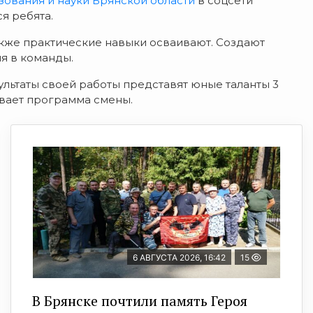
ования и науки Брянской области
в соцсети
я ребята.
акже практические навыки
осваивают. Создают
ия
в команды.
льтаты своей работы представят юные таланты
3
вает п
рограмма смены.
6 АВГУСТА 2026, 16:42
15
В Брянске почтили память Героя