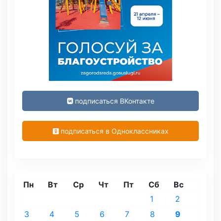
подписаться ВКонтакте
подписаться в Одноклассниках
Пн
Вт
Ср
Чт
Пт
Сб
Вс
1
2
3
4
5
6
7
8
9