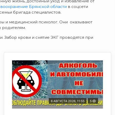
нную жизнь, достойный уход и избавление от
воохранение Брянской области
в соцсети
 семьи б
ригада специалистов.
ры и медицинский психолог. Они оказывают
х родителям.
и. Забор крови и снятие ЭКГ проводятся п
ри
6 АВГУСТА 2026, 11:55
5