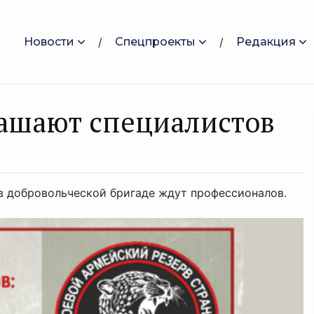
Новости
Спецпроекты
Редакция
лaшают cпециaлистoв
 в добровольческой бригаде ждут профессионалов.