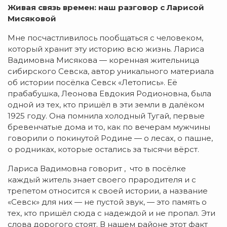
Живая связь времен: наш разговор с Ларисой
Мисяковой
Мне посчастливилось пообщаться с человеком,
который хранит эту историю всю жизнь. Лариса
Вадимовна Мисякова — коренная жительница
сибирского Севска, автор уникального материала
об истории посёлка Севск «Летопись». Её
прабабушка, Леонова Евдокия Родионовна, была
одной из тех, кто пришёл в эти земли в далёком
1925 году. Она помнила холодный Тугай, первые
бревенчатые дома и то, как по вечерам мужчины
говорили о покинутой Родине — о лесах, о пашне,
о родниках, которые остались за тысячи вёрст.
Лариса Вадимовна говорит , что в посёлке
каждый житель знает своего прародителя и с
трепетом относится к своей истории, а название
«Севск» для них — не пустой звук, — это память о
тех, кто пришёл сюда с надеждой и не пропал. Эти
слова дорогого стоят. В нашем районе этот факт