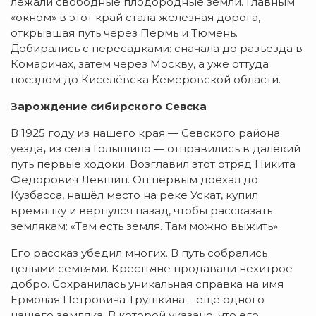
лежали свободные плодородные земли. Главным
«окном» в этот край стала железная дорога,
открывшая путь через Пермь и Тюмень.
Добирались с пересадками: сначала до разъезда в
Комаричах, затем через Москву, а уже оттуда
поездом до Киселёвска Кемеровской области.
Зарождение сибирского Севска
В 1925 году из нашего края — Севского района
уезда
,
из села Голышино — отправились в далёкий
путь первые ходоки. Возглавил этот отряд Никита
Фёдорович Левшин. Он первым доехал до
Кузбасса, нашёл место на реке Ускат, купил
времянку и вернулся назад, чтобы рассказать
землякам: «Там есть земля. Там можно выжить».
Его рассказ убедил многих. В путь собрались
целыми семьями. Крестьяне продавали нехитрое
добро. Сохранилась уникальная справка на имя
Ермолая Петровича Трушкина – ещё одного
нашего земляка. В которой указано ,что его