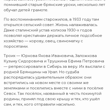
помнивший старые брянские уроки, несколько лет
обучал детей грамоте.
По воспоминаниям старожилов, в 1933 году там
открылся сельский совет. Жизнь налаживалась.
Даже сталинский устав колхоза 1930-х годов
позволял крестьянам держать личное подсобное
хозяйство — корову, овец, свиноматку с
поросятами.
Троих — Юркова Якова Ивановича, Заложкова
Кузьму Сидоровича и Трушкина Ефима Петровича
— репрессировали в Сибирь за веру. Их выслали с
родной Брянщины на Урал. Но судьба
распорядилась удивительным образом: они
встретились на новом месте со своими же
земляками и поселились вместе с ними в посёлке
Севск. Так посёлок, названный в честь покинутой
родины, принял под свою крышу и тех, кто ушёл
сам, и тех, кого отправили насильно.