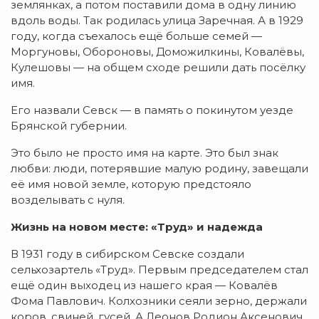
землянках, а потом поставили дома в одну линию
вдоль воды. Так родилась улица Заречная. А в 1929
году, когда съехалось ещё больше семей —
Моргуновы, Обороновы, Доможилкины, Ковалёвы,
Кулешовы — на общем сходе решили дать посёлку
имя.
Его назвали Севск — в память о покинутом уезде
Брянской губернии.
Это было не просто имя на карте. Это был знак
любви: люди, потерявшие малую родину, завещали
её имя новой земле, которую предстояло
возделывать с нуля.
Жизнь на новом месте: «Труд» и надежда
В 1931 году в сибирском Севске создали
сельхозартель «Труд». Первым председателем стал
ещё один выходец из нашего края — Ковалёв
Фома Павлович. Колхозники сеяли зерно, держали
коров, свиней, гусей. А Леонов Родион Аксенович,