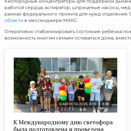
Кислородные концентраторы для поддержки дыхания
работой сердца,
аспиратор, шприцевые насосы, мед
рамках федерального проекта для нужд отделения. 
области
в мессенджере МАКС.
Оперативно стабилизировать состояние ребёнка
поз
возможность многим семьям оставаться дома, вместо
6 АВГУСТА 2026, 8:55
8
К Международному дню светофора
была подготовлена и проведена