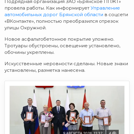
Подрядная организация ЗАО «Брянское ППЖТ»
провела р
аботы. Как информирует
Управление
автомобильных дорог Брянской области
в соцсети
«ВКонтакте», полностью преобразился о
трезок
улицы Окружной.
Новое асфальтобетонное покрытие у
ложено.
Тротуары
обустроены,
освещение установлено,
обочины
укреплены.
Искусственные неровности с
деланы. Новые знаки
установлены, разметка
нанесена.
9 АВГУСТА 2026, 11:37
4