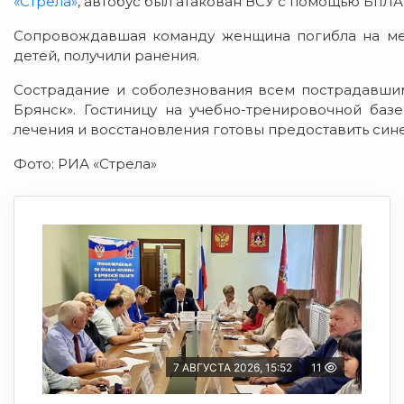
«Стрела»
, автобус был атакован ВСУ с помощью БпЛА
Сопровождавшая команду женщина погибла на мест
детей, получили ранения.
Сострадание и соболезнования всем пострадавшим
Брянск». Гостиницу на учебно-тренировочной ба
лечения и восстановления готовы предоставить син
Фото: РИА «Стрела»
7 АВГУСТА 2026, 15:52
11