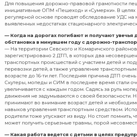
Для повышения дорожно-правовой грамотности пе
инициативные ОПМ «Пешеход» и «Сумерки». В целях
регулярной основе проводят обследование УДС на м
выявленных недостатках стационарного электричес
— Когда на дорогах погибают и получают увечья 
обстановка в минувшем году с дорожно-транспо
— На территории Севского и Комаричского районов
зарегистрировано 2 ДТП, в которых два несоверше
транспортных происшествий с участием детей и по
перевозки детей, а также управление транспортным
возрасте до 16-ти лет. Последняя причина ДТП очень
Скутеры, мопеды и СИМ в последнее время стали оче
увеличивается с каждым годом. Садясь за руль мопе
движения не задумываются о своей безопасности. Не
принимают во внимание возраст детей и необходимо
навыков управления транспортным средством. Испо
родители тоже упускают из виду. Но стоит помнить, 
может получить серьезные травмы, порой несовмес
— Какая работа ведется с детьми в целях предуп