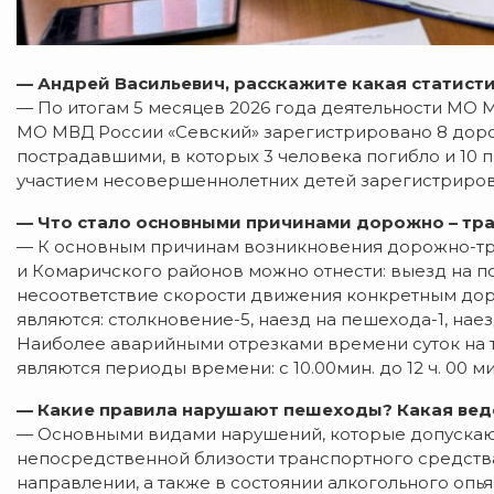
— Андрей Васильевич, расскажите какая статисти
— По итогам 5 месяцев 2026 года деятельности МО 
МО МВД России «Севский» зарегистрировано 8 дор
пострадавшими, в которых 3 человека погибло и 10 
участием несовершеннолетних детей зарегистрирова
— Что стало основными причинами дорожно – тр
— К основным причинам возникновения дорожно-тр
и Комаричского районов можно отнести: выезд на п
несоответствие скорости движения конкретным до
являются: столкновение-5, наезд на пешехода-1, наез
Наиболее аварийными отрезками времени суток на 
являются периоды времени: с 10.00мин. до 12 ч. 00 мин
— Какие правила нарушают пешеходы? Какая веде
— Основными видами нарушений, которые допускают
непосредственной близости транспортного средства
направлении, а также в состоянии алкогольного опь