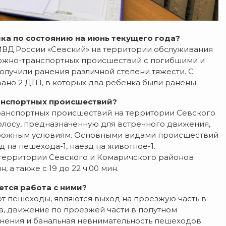
ка по состоянию на июнь текущего года?
МВД России «Севский» на территории обслуживания
ожно-транспортных происшествий с погибшими и
получили ранения различной степени тяжести. С
но 2 ДТП, в которых два ребенка были ранены.
анспортных происшествий?
анспортных происшествий на территории Севского
олосу, предназначенную для встречного движения,
рожным условиям. Основными видами происшествий
д на пешехода-1, наезд на животное-1.
территории Севского и Комаричского районов
, а также с 19 до 22 ч.00 мин.
тся работа с ними?
 пешеходы, являются выход на проезжую часть в
, движение по проезжей части в попутном
янения и банальная невнимательность пешеходов.