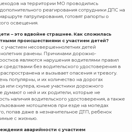
шеходов на территории МО проводились
 дополнительного реагирования сотрудники ДПС на
аршруте патрулирования, готовят рапорты о
кого освещения.
дети – это вдвойне страшнее. Как сложилась
ртными происшествиями с участием детей?
 с участием несовершеннолетних детей
ннолетних ранены. Причинами дорожно-
дростков являются нарушения водителями правил
и средствами без водительского удостоверения в
 распространена и вызывает опасения и тревогу.
нь популярны, и их количество на дорогах
да или скутера, юные участники дорожного
 думают о ней и их родители, которые не
сть наличия водительского удостоверения, а также
льзование мотошлемов при езде на мопедах
что, попав даже в незначительное ДТП, ребенок
тимые с жизнью.
реждения аварийности с участием