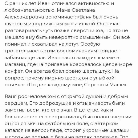
С ранних лет Иван отличался активностью и
любознательностью. Мама Светлана
Александровна вспоминает: «Ваня был очень
шустрым и подвижным мальчишкой. Он начал
разговаривать чуть позже сверстников, но это не
мешало ему быть невероятно смышлёным. Он всё
понимал и схватывал на лету». Особую
трогательность этим воспоминаниям придает
забавная деталь. Иван часто заходил к маме в
магазин, где на прилавке красовалось целое море
конфет. Он всегда брал ровно шесть штук. На
вопрос, почему именно шесть, он с улыбкой
отвечал: «По две каждому: мне, Сергею и Маше».
Ваня рос человеком с открытой душой и добрым
сердцем. Его добродушие и отзывчивость были
заметны всем, кто его знал. В детстве, как и
большинство его сверстников, был полон энергии:
он гонял мяч на футбольном поле, с ветерком
катался на велосипеде, строил укромные шалаши
и грозные военные базы на ветвях деревьев. Это