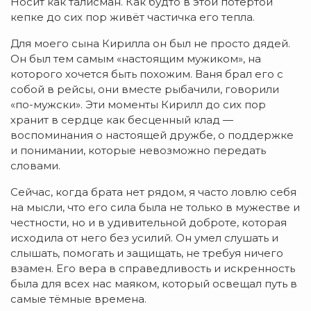
Носит как талисман. Как будто в этой потёртой
кепке до сих пор живёт частичка его тепла.
Для моего сына Кирилла он был не просто дядей.
Он был тем самым «настоящим мужиком», на
которого хочется быть похожим. Ваня брал его с
собой в рейсы, они вместе рыбачили, говорили
«по-мужски». Эти моменты Кирилл до сих пор
хранит в сердце как бесценный клад —
воспоминания о настоящей дружбе, о поддержке
и понимании, которые невозможно передать
словами.
Сейчас, когда брата нет рядом, я часто ловлю себя
на мысли, что его сила была не только в мужестве и
честности, но и в удивительной доброте, которая
исходила от него без усилий. Он умел слушать и
слышать, помогать и защищать, не требуя ничего
взамен. Его вера в справедливость и искренность
была для всех нас маяком, который освещал путь в
самые тёмные времена.