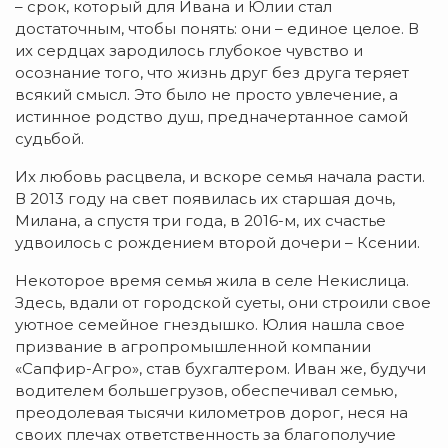
– срок, который для Ивана и Юлии стал
достаточным, чтобы понять: они – единое целое. В
их сердцах зародилось глубокое чувство и
осознание того, что жизнь друг без друга теряет
всякий смысл. Это было не просто увлечение, а
истинное родство душ, предначертанное самой
судьбой.
Их любовь расцвела, и вскоре семья начала расти.
В 2013 году на свет появилась их старшая дочь,
Милана, а спустя три года, в 2016-м, их счастье
удвоилось с рождением второй дочери – Ксении.
Некоторое время семья жила в селе Некислица.
Здесь, вдали от городской суеты, они строили свое
уютное семейное гнездышко. Юлия нашла свое
призвание в агропромышленной компании
«Сапфир-Агро», став бухгалтером. Иван же, будучи
водителем большегрузов, обеспечивал семью,
преодолевая тысячи километров дорог, неся на
своих плечах ответственность за благополучие