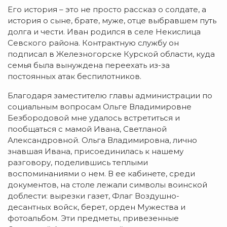
Его история – это не просто рассказ о солдате, а
история о сыне, брате, муже, отце выбравшем путь
долга и чести. Иван родился в селе Некислица
Севского района. Контрактную службу он
подписал в Железногорске Курской области, куда
семья была вынуждена переехать из-за
постоянных атак беспилотников.
Благодаря заместителю главы администрации по
социальным вопросам Ольге Владимировне
Безбородовой мне удалось встретиться и
пообщаться с мамой Ивана, Светланой
Александровной. Ольга Владимировна, лично
знавшая Ивана, присоединилась к нашему
разговору, поделившись теплыми
воспоминаниями о нем. В ее кабинете, среди
документов, на столе лежали символы воинской
доблести: вырезки газет, Флаг Воздушно-
десантных войск, берет, орден Мужества и
фотоальбом. Эти предметы, привезенные