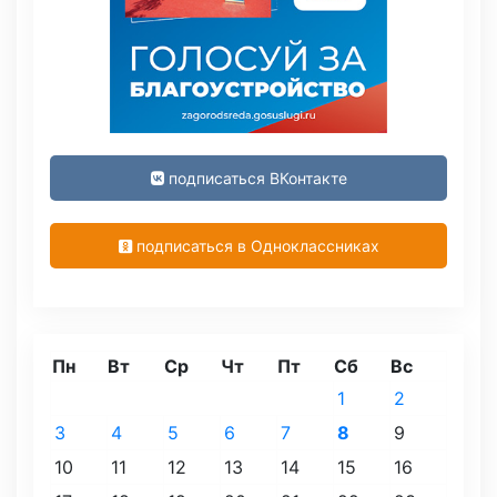
подписаться ВКонтакте
подписаться в Одноклассниках
Пн
Вт
Ср
Чт
Пт
Сб
Вс
1
2
3
4
5
6
7
8
9
10
11
12
13
14
15
16