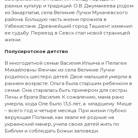
разных культур и традиций. О.В. Джумакеева родом
из Закарпатья, села Великие Лучки Мукачевского
района. Большую часть жизни прожила в
Узбекистане. Древнейший город Ташкент изменил
ее судьбу. Переезд в Севск стал новой страницей
жизни.
Полусиротское детство
В многодетной семье Василия Ильича и Пелагеи
Михайловны Фенчак из села Великие Лучки
родилось шестеро детей. Двое малышей умерли в
раннем возрасте. Ольга была старшим ребенком в
семье. Она старалась быть примером для сестры
Лены и брата Василия. К сожалению, мама рано
умерла, кода Оле было 13,5 лет, а младшему Мише
– всего год и четыре месяца. При жизни глубоко
верующая Поланья, как звали её родные на
украинский манер, учила своих детей жить по
Библии и соблюдать Божьи заповеди.