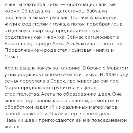
У жены Бахтияра Риты — многонациональные
корни. Её дедушка — дагестанец, бабушка –
киргизка, а мама – русская. Поначалу молодые
жили с родителями мужа, а потом перебрались в
отдельную квартиру, предоставленную
родственниками жениха. Сейчас семья живет в
Казахстане, городе Алма-Ата. Бахтияр — портной.
Продолжением рода стали сыновья Чингиз и
Самат.
Асель вышла замуж за татарина. В браке с Маратом
у них родились сыновья Амаль и Тимур. В 2008 году
семья переехала в Севск, где живет до сих пор.
Марат продолжает трудиться в сфере
строительства. Асель по образованию швея. Она
многие годы занималась пошивом, ремонтом и
обработкой изделий из различных материалов
любой сложности. Она мастер в своем деле.
Навыки швеи пригождаются ей и в повседневной
жизни.