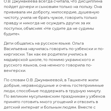
О.В. Джумакеева всегда считала, что дисциплина
пойдет дочери и сыновьям только на пользу. Она
прививала им доброту, милосердие, душевную
чистоту, учила не брать чужое, говорить только
правду и никогда не осуждать других за их
поступки, объясняя: «Не судите да не судимы
будите».
Дети общались на русском языке. Ольга
Васильевна научилась говорить по-узбекски и по-
киргизски. Так как ее родители учились в
мадьярской школе, то помимо украинского и
русского языков, она немного говорила по-
венгерски.
По словам О.В. Джумакеевой, в Ташкенте жили
добрые, неравнодушные и очень гостеприимные
люди, способные поддержать в трудную минуту.
По великим мусульманским праздникам у узбеков
принято готовить много угощений и отвозить в
детский интернат и больным людям. Вместе с