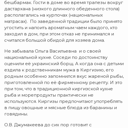
бешбармак. Гости в доме во время трапезы вокруг
дастархана (низкого длинного обеденного стола)
располагались на курпочах (национальных
матрасах). По заведенной традиции было принято
угостить и напоить ароматным чаем каждого, кто
заходил в дом, при этом отказ не принимался и
считался большой обидой для хозяев дома.
Не забывала Ольга Васильевна и о своей
национальной кухне. Соседи по достоинству
оценили её украинский борщ. А когда она с детьми
ездила к родственникам мужа в Киргизию, его
родным особенно запомнился вкус жареной рыбы,
приготовленной по её фирменному рецепту. И это
при том, что в традиционной киргизской кухне
рыба и морепродукты практически не
используются. Киргизы предпочитают употреблять
в пищу овощные и мясные блюда из баранины и
говядины.
О.В. Джумакеева до сих пор готовит с