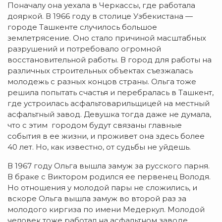
Поначалу она уехала в Черкассы, где работала
дояркой. В 1966 году в столице Узбекистана —
городе Ташкенте случилось большое
землетрясение. Оно стало причиной масштабных
разрушений и потребовало огромной
восстановительной работы. В город для работы на
различных строительных объектах съезжалась
молодежь с разных концов страны. Ольга тоже
решила попытать счастья и перебралась в Ташкент,
где устроилась асфальтоварильщицей на местный
асфальтный завод. Девушка тогда даже не думала,
что с этим городом будут связаны главные
события в ее жизни, и проживет она здесь более
40 лет. Но, как известно, от судьбы не уйдешь.
В 1967 году Ольга вышла замуж за русского парня.
В браке с Виктором родился ее первенец Володя.
Но отношения у молодой пары не сложились, и
вскоре Ольга вышла замуж во второй раз за
молодого киргиза по имени Медеркул. Молодой
человек тоже работал на асфальтном заводе.