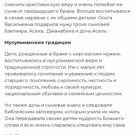
сменить христианскую веру и очень полюбил ее
сына от предыдущего брака. Володя воспитывался
в семье наравне с их общими детьми. Ольга
Васильевна подарила мужу троих сыновей
Бахтияра, Асека, Джанабека и дочь Асель.
Мусульманские традиции
Дети, рожденные в браке с киргизским мужем,
воспитывались в мусульманской вере и
традиционной строгости. Им с малых лет
прививалось почитание и уважение к людям
старшего поколения, скромность, честность и
порядочность, любовь к своей культуре,
национальным обычаям и семейным ценностям.
Но также дочь и сыновья знали и следовали
библейским заповедям, которым учила их мать.
Она передавала своим детям мудрость Божьего
слова и всю жизнь старалась следовать ему сама.