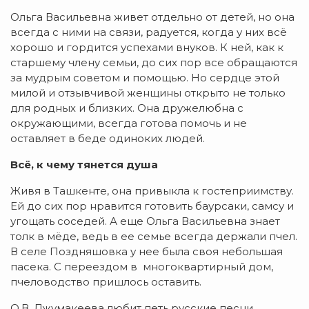
Ольга Васильевна живет отдельно от детей, но она
всегда с ними на связи, радуется, когда у них всё
хорошо и гордится успехами внуков. К ней, как к
старшему члену семьи, до сих пор все обращаются
за мудрым советом и помощью. Но сердце этой
милой и отзывчивой женщины открыто не только
для родных и близких. Она дружелюбна с
окружающими, всегда готова помочь и не
оставляет в беде одиноких людей.
Всё, к чему тянется душа
Живя в Ташкенте, она привыкла к гостеприимству.
Ей до сих пор нравится готовить баурсаки, самсу и
угощать соседей. А еще Ольга Васильевна знает
толк в мёде, ведь в ее семье всегда держали пчел.
В селе Поздняшовка у нее была своя небольшая
пасека. С переездом в многоквартирный дом,
пчеловодство пришлось оставить.
О.В. Джумакеева любит петь русские песни,