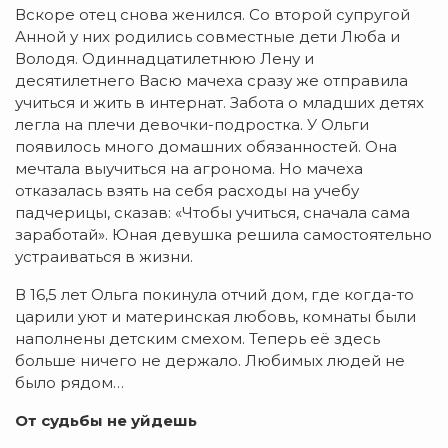
Вскоре отец снова женился. Со второй супругой
Анной у них родились совместные дети Люба и
Володя. Одиннадцатилетнюю Лену и
десятилетнего Васю мачеха сразу же отправила
учиться и жить в интернат. Забота о младших детях
легла на плечи девочки-подростка. У Ольги
появилось много домашних обязанностей. Она
мечтала выучиться на агронома. Но мачеха
отказалась взять на себя расходы на учебу
падчерицы, сказав: «Чтобы учиться, сначала сама
заработай». Юная девушка решила самостоятельно
устраиваться в жизни.
В 16,5 лет Ольга покинула отчий дом, где когда-то
царили уют и материнская любовь, комнаты были
наполнены детским смехом. Теперь её здесь
больше ничего не держало. Любимых людей не
было рядом…
От судьбы не уйдешь