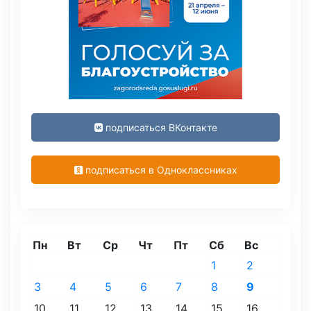
подписаться ВКонтакте
подписаться в Одноклассниках
Пн
Вт
Ср
Чт
Пт
Сб
Вс
1
2
3
4
5
6
7
8
9
10
11
12
13
14
15
16