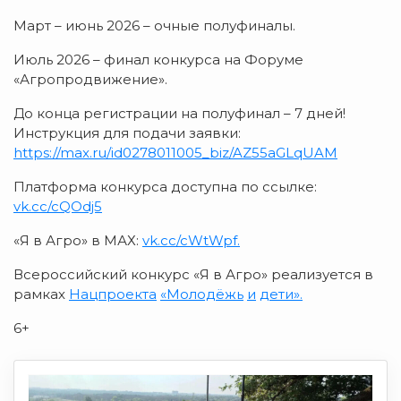
Март – июнь 2026 – очные полуфиналы.
Июль 2026 – финал конкурса на Форуме
«Агропродвижение».
До конца регистрации на полуфинал – 7 дней!
Инструкция для подачи заявки:
https://max.ru/id0278011005_biz/AZ55aGLqUAM
Платформа конкурса доступна по ссылке:
vk.cc/cQOdj5
«Я в Агро» в МАХ:
vk.cc/cWtWpf.
Всероссийский конкурс «Я в Агро» реализуется в
рамках
Нацпроекта
«Молодёжь
и
дети».
6+