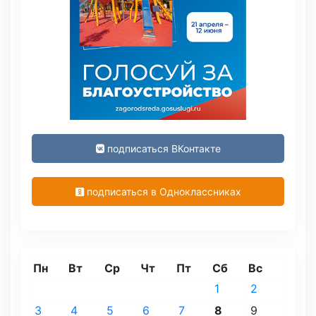
подписаться ВКонтакте
подписаться в Одноклассниках
Пн
Вт
Ср
Чт
Пт
Сб
Вс
1
2
3
4
5
6
7
8
9