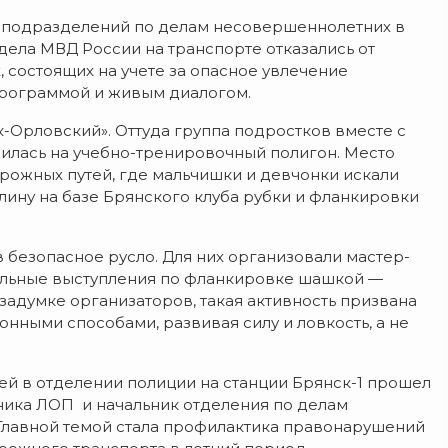
 подразделений по делам несовершеннолетних в
ела МВД России на транспорте отказались от
 состоящих на учете за опасное увлечение
программой и живым диалогом.
-Орловский». Оттуда группа подростков вместе с
илась на учебно-тренировочный полигон. Место
рожных путей, где мальчишки и девчонки искали
ину на базе Брянского клуба рубки и фланкировки
в безопасное русло. Для них организовали мастер-
тельные выступления по фланкировке шашкой —
адумке организаторов, такая активность призвана
онными способами, развивая силу и ловкость, а не
лей в отделении полиции на станции Брянск-1 прошел
ьника ЛОП и начальник отделения по делам
Главной темой стала профилактика правонарушений