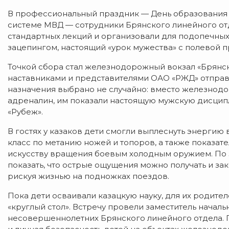
В профессиональный праздник — День образования
системе МВД — сотрудники Брянского линейного отд
стандартных лекций и организовали для подопечных,
зацепингом, настоящий «урок мужества» с полевой 
Точкой сбора стал железнодорожный вокзал «Брянск
наставниками и представителями ОАО «РЖД» отправ
назначения выбрано не случайно: вместо железнодо
адреналин, им показали настоящую мужскую дисципл
«Рубеж».
В гостях у казаков дети смогли выплеснуть энергию 
класс по метанию ножей и топоров, а также показа
искусству вращения боевым холодным оружием. По з
показать, что острые ощущения можно получать и зак
рискуя жизнью на подножках поездов.
Пока дети осваивали казацкую науку, для их родите
«круглый стол». Встречу провели заместитель начал
несовершеннолетних Брянского линейного отдела. 