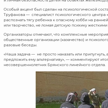
и личная безопасность детей на объектах железнодо
Особый акцент был сделан на психологической сос
Труфанова — специалист психологического центра «
распознать тягу ребенка к опасному хобби на ранней
или творчество, не ломая детскую психику жесткими
Организаторы отмечают, что комплексные мероприя
общественные организации (казачество) и психолог
разовые беседы.
«Наша задача — не просто наказать или припугнуть, 
предложить ему альтернативу», — комментируют ито
несовершеннолетних Брянского линейного отдела.