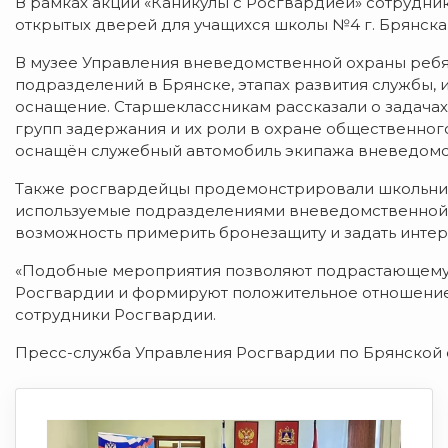
В рамках акции «Каникулы с Росгвардией» сотрудн
открытых дверей для учащихся школы №4 г. Брянска
В музее Управления вневедомственной охраны ребя
подразделений в Брянске, этапах развития службы, и
оснащение. Старшеклассникам рассказали о задача
групп задержания и их роли в охране общественного
оснащён служебный автомобиль экипажа вневедомс
Также росгвардейцы продемонстрировали школьник
используемые подразделениями вневедомственной о
возможность примерить бронезащиту и задать инте
«Подобные мероприятия позволяют подрастающему 
Росгвардии и формируют положительное отношение
сотрудники Росгвардии.
Пресс-служба Управления Росгвардии по Брянской 