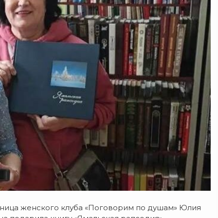
тница женского клуба «Поговорим по душам»
Юлия