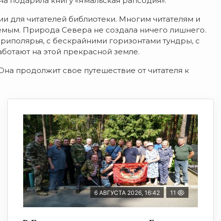
на подарила книгу «Ямальская рапсодия».
и для читателей библиотеки. Многим читателям и
емым. Природа Севера не создала ничего лишнего.
риполярья, с бескрайними горизонтами тундры, с
аботают на этой прекрасной земле.
Она продолжит свое путешествие от читателя к
6 АВГУСТА 2026, 16:42
11