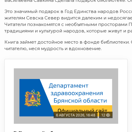
Васильевна
Савкина сделала подарок библиотеке. О
Это значимый подарок в Год Единства народов Росси
жителям Севска Север видится далеким и недосяга
Читатели познакомятся с необъятными просторами П
традициями и культурой народов, которые живут и р
Книга займет достойное место в фонде библиотеки. 
читателю, неся мудрость и вдохновение.
6 АВГУСТА 2026, 16:48
12