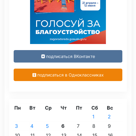
подписаться ВКонтакте
подписаться в Одноклассниках
Пн
Вт
Ср
Чт
Пт
Сб
Вс
1
2
3
4
5
6
7
8
9
10
11
12
13
14
15
16