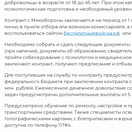
добровольцы в возрасте от 18 до 45 лет. При этом ка
психологическая подготовка и необходимый уровен
Контракт с Минобороны заключается на период от 1 г
лично в пункте отбора или военном комиссариате, а 
воспользоваться сайтом
беспилотныевойска.рф
или 
Необходимо собрать и сдать следующие документы: 
(при наличии), документы об образовании, свидетел
пройти собеседование с психологом и медицинско
заключают контракт, получают предписание и отбыва
Для поступивших на службу по контракту предусмотр
федерального бюджета при заключении контракта сос
млн рублей. Ежемесячное денежное довольствие сос
задач предусмотрены дополнительные выплаты от 5 
Предусмотрено обучение по ремонту, настройке и 
транспортными средствами. Также специалисты осва
топографическими картами, с боеприпасами и взр
доступна по телефону 117#4.