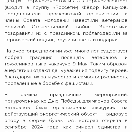
Центр» – «Брянскэнерго» и ООО «БрянскЭлектро»
(входит в группу «Россети») Фёдор Капшуков,
представители профсоюзной организации и
члены Совета молодежи навестили ветеранов
Великой Отечественной войны. Энергетики
поздравили их с праздником, поблагодарили за
героический подвиг, вручили цветы и подарки.
На энергопредприятии уже много лет существует
добрая традиция: посещать ветеранов и
тружеников тыла накануне 9 Мая. Таким образом
энергетики отдают дань уважения подвигу героев,
благодарят их за мужество и самоотверженность,
проявленные в борьбе с фашистами.
В рамках праздничных мероприятий,
приуроченных ко Дню Победы, для членов Совета
ветеранов была организована экскурсия на
действующий энергетический объект — видовую
опору в форме буквы «V», которая открыта в
сентябре 2024 года как символ единства и