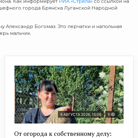
гиона. Как информирует
РИА «Стрела»
со ссылкой на
одшефного города Брянска Луганской Народной
у Александр Богомаз. Это перчатки и напольная
ерь мальчик.
6 АВГУСТА 2026, 15:06
5
От огорода к собственному делу: