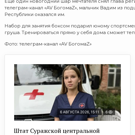
Еще один новогодний шар мечтателя снял глава ре
телеграм-канал «AV БогомаZ», мальчик Вадим из п
Республики оказался им.
Набор для занятия боксом подарил юному спортсмен
груша. Тренироваться прямо у себя дома сможет теп
Фото: телеграм-канал «AV БогомаZ»
6 АВГУСТА 2026, 15:11
6
Штат Суражской центральной