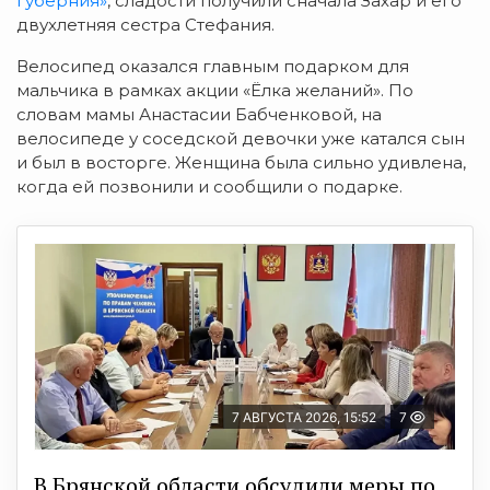
губерния»
, сладости получили сначала Захар и его
двухлетняя сестра Стефания.
Велосипед оказался главным подарком для
мальчика в рамках акции «Ёлка желаний». По
словам мамы Анастасии Бабченковой, на
велосипеде у соседской девочки уже катался сын
и был в восторге. Женщина была сильно удивлена,
когда ей позвонили и сообщили о подарке.
7 АВГУСТА 2026, 15:52
7
В Брянской области обсудили меры по