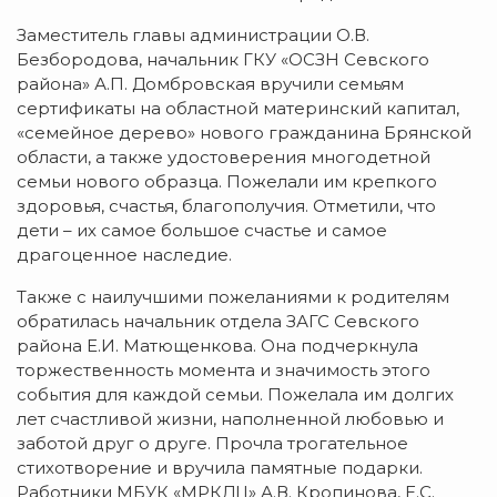
Заместитель главы администрации О.В.
Безбородова, начальник ГКУ «ОСЗН Севского
района» А.П. Домбровская вручили семьям
сертификаты на областной материнский капитал,
«семейное дерево» нового гражданина Брянской
области, а также удостоверения многодетной
семьи нового образца. Пожелали им крепкого
здоровья, счастья, благополучия. Отметили, что
дети – их самое большое счастье и самое
драгоценное наследие.
Также с наилучшими пожеланиями к родителям
обратилась начальник отдела ЗАГС Севского
района Е.И. Матющенкова. Она подчеркнула
торжественность момента и значимость этого
события для каждой семьи. Пожелала им долгих
лет счастливой жизни, наполненной любовью и
заботой друг о друге. Прочла трогательное
стихотворение и вручила памятные подарки.
Работники МБУК «МРКДЦ» А.В. Кропинова, Е.С.