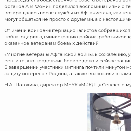
органов А.В. Фомин поделился воспоминаниями о те
возвращались после службы из Афганистана, как тепл
могут общаться не просто с друзьями, а с настоящим
От имени воинов-интернационалистов собравшихся н
поблагодарил администрацию района, работников ку
оказанное ветеранам боевых действий.
«Многие ветераны Афганской войны, к сожалению, уж
есть и те, кто продолжил боевое дело и сейчас защи
В завершении участники митинга почтили минутой м
защиту интересов Родины, а также возложили к памя
Н.А. Шатохина, директор МБУК «МРКДЦ» Севского м