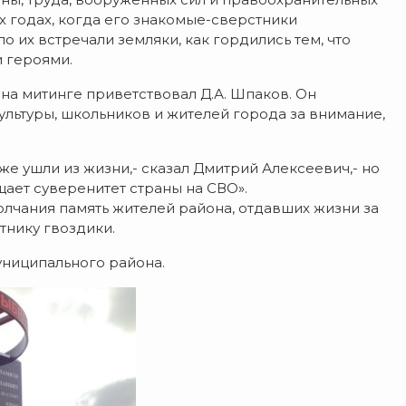
х годах, когда его знакомые-сверстники
о их встречали земляки, как гордились тем, что
и героями.
а митинге приветствовал Д.А. Шпаков. Он
льтуры, школьников и жителей города за внимание,
е ушли из жизни,- сказал Дмитрий Алексеевич,- но
щает суверенитет страны на СВО».
олчания память жителей района, отдавших жизни за
тнику гвоздики.
униципального района.