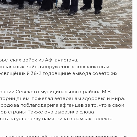
оветских войск из Афганистана.
 локальных войн, вооружённых конфликтов и
посвящённый 36-й годовщине вывода советских
рации Севского муниципального района М.В.
стории днем, пожелал ветеранам здоровья и мира.
родова поблагодарила афганцев за то, что в свои
ов страны. Также она выразила слова
тв на установку памятника в рамках проекта
ны, труда, вооружённых сил и правоохранительных