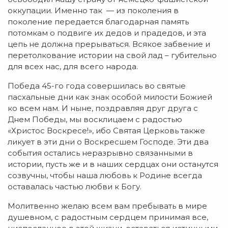
оккупации. Именно так — из поколения в
поколение передается благодарная память
потомкам о подвиге их дедов и прадедов, и эта
цепь не должна прерываться. Всякое забвение и
перетолкование истории на свой лад – губительно
для всех нас, для всего народа.
Победа 45-го года совершилась во святые
пасхальные дни как знак особой милости Божией
ко всем нам. И ныне, поздравляя друг друга с
Днем Победы, мы восклицаем с радостью
«Христос Воскресе!», ибо Святая Церковь также
ликует в эти дни о Воскресшем Господе. Эти два
события остались неразрывно связанными в
истории, пусть же и в наших сердцах они останутся
созвучны, чтобы наша любовь к Родине всегда
оставалась частью любви к Богу.
Молитвенно желаю всем вам пребывать в мире
душевном, с радостным сердцем принимая все,