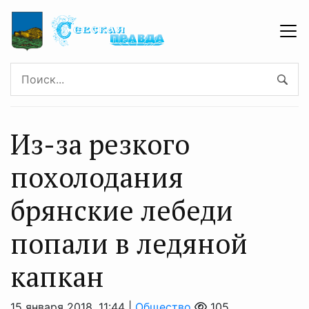
Из-за резкого
похолодания
брянские лебеди
попали в ледяной
капкан
15 января 2018, 11:44 |
Общество
105