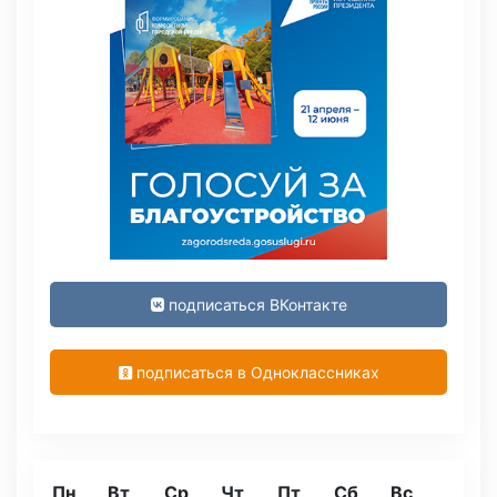
подписаться ВКонтакте
подписаться в Одноклассниках
Пн
Вт
Ср
Чт
Пт
Сб
Вс